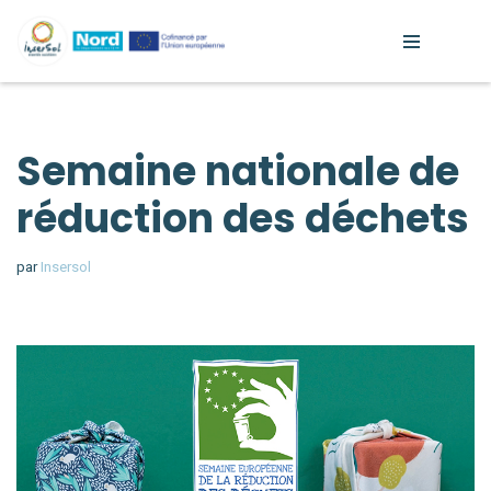
Aller
au
contenu
Semaine nationale de
réduction des déchets
par
Insersol