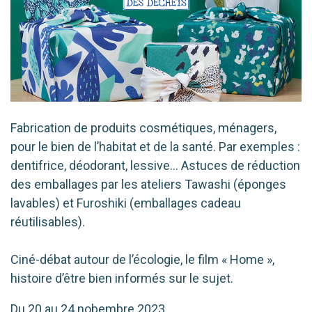
Fabrication de pro­duits cos­mé­tiques, ména­gers,
pour le bien de l’habitat et de la san­té. Par exemples :
den­ti­frice, déodo­rant, les­sive… Astuces de réduc­tion
des embal­lages par les ate­liers Tawashi (éponges
lavables) et Furoshiki (embal­lages cadeau
réuti­li­sables).
Ciné-débat autour de l’écologie, le film « Home »,
his­toire d’être bien infor­més sur le sujet.
Du 20 au 24 nobembre 2023