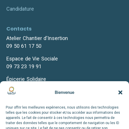
Candidature
Contacts
Atelier Chantier d'Insertion
09 50 61 17 50
Espace de Vie Sociale
09 73 23 19 91
Épicerie Solidaire
07 69 30 10 35
Bienvenue
Biclou
07 66 72 12 38
Pour offrir les meilleures expériences, nous utilisons des technologies
telles que les cookies pour stocker et/ou accéder aux informations des
appareils. Le fait de consentir à ces technologies nous permettra de
+infos
traiter des données telles que le comportement de navigation ou les ID
uniques sur ce site. Le fait de ne pas consentir ou de retirer son