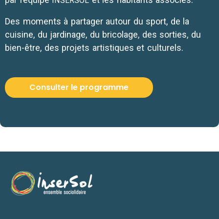
INSERSOL
Des moments à par­ta­ger autour du sport, de la
cui­sine, du jar­di­nage, du bri­co­lage, des sor­ties, du
bien-être, des pro­jets artis­tiques et culturels.
Consulter le programme