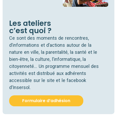
Les ateliers
c’est quoi ?
Ce sont des moments de ren­contres,
d’informations et d’actions autour de la
nature en ville, la paren­ta­li­té, la san­té et le
bien-être, la culture, l’informatique, la
citoyen­ne­té… Un pro­gramme men­suel des
acti­vi­tés est dis­tri­bué aux adhé­rents
acces­sible sur le site et le face­book
d’Insersol.
Formulaire d’adhé­sion