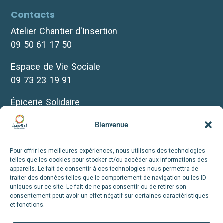
Contacts
Atelier Chantier d'Insertion
09 50 61 17 50
Espace de Vie Sociale
09 73 23 19 91
Épicerie Solidaire
07 69 30 10 35
Bienvenue
Biclou
07 66 72 12 38
Pour offrir les meilleures expériences, nous utilisons des technologies
telles que les cookies pour stocker et/ou accéder aux informations des
appareils. Le fait de consentir à ces technologies nous permettra de
+infos
traiter des données telles que le comportement de navigation ou les ID
uniques sur ce site. Le fait de ne pas consentir ou de retirer son
consentement peut avoir un effet négatif sur certaines caractéristiques
Nous suivre
et fonctions.