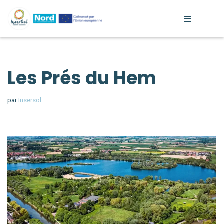
Aller
au
contenu
Les Prés du Hem
par
Insersol