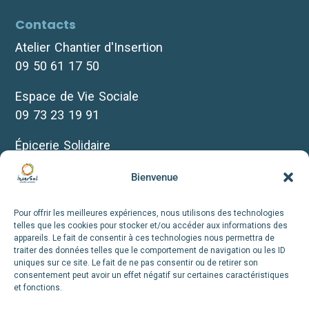
Contacts
Atelier Chantier d'Insertion
09 50 61 17 50
Espace de Vie Sociale
09 73 23 19 91
Épicerie Solidaire
07 69 30 10 35
Bienvenue
Biclou
07 66 72 12 38
Pour offrir les meilleures expériences, nous utilisons des technologies
telles que les cookies pour stocker et/ou accéder aux informations des
appareils. Le fait de consentir à ces technologies nous permettra de
+infos
traiter des données telles que le comportement de navigation ou les ID
uniques sur ce site. Le fait de ne pas consentir ou de retirer son
consentement peut avoir un effet négatif sur certaines caractéristiques
Nous suivre
et fonctions.