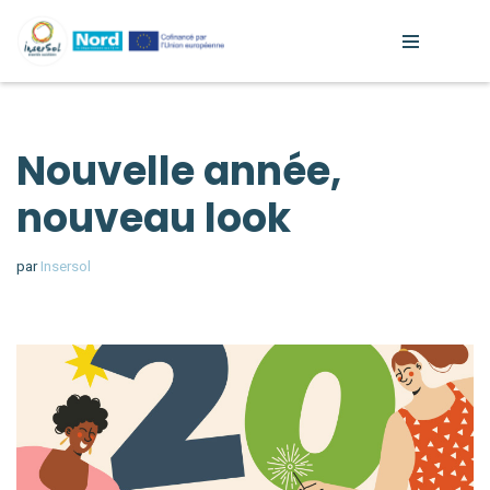
Aller
au
contenu
Nouvelle année,
nouveau look
par
Insersol