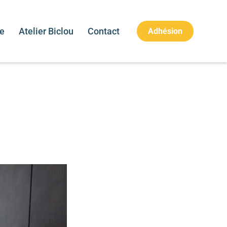
re
Atelier Biclou
Contact
Adhésion