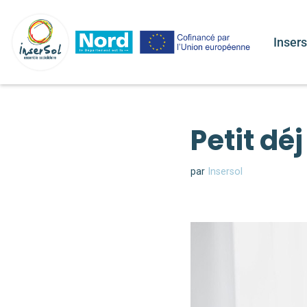
Aller
Insers
au
contenu
Petit déj
par
Insersol