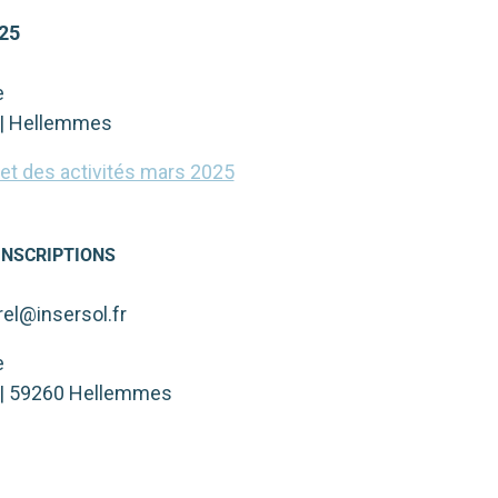
2
5
e
e | Hellemmes
t des acti­vi­tés mars 2025
INSCRIPTIONS
el@insersol.fr
e
e | 59260 Hellemmes