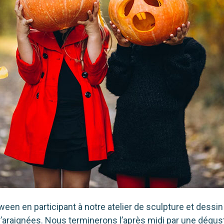
en en par­ti­ci­pant à notre ate­lier de sculp­ture et des­sin 
 d’araignées. Nous ter­mi­ne­rons l’après midi par une dégus­