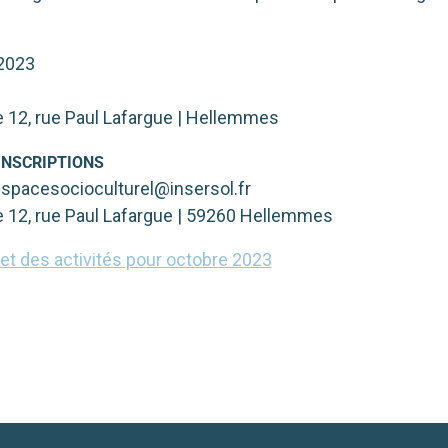
!
 2023
e 12, rue Paul Lafargue | Hellemmes
INSCRIPTIONS
espacesocioculturel@insersol.fr
e 12, rue Paul Lafargue | 59260 Hellemmes
t des acti­vi­tés pour octobre 2023