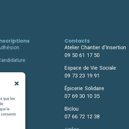
Inscriptions
Contacts
Adhésion
Atelier Chantier d'Insertion
09 50 61 17 50
Candidature
Espace de Vie Sociale
09 73 23 19 91
Épicerie Solidaire
07 69 30 10 35
es que les
de
Biclou
que le
s consentir
07 66 72 12 38