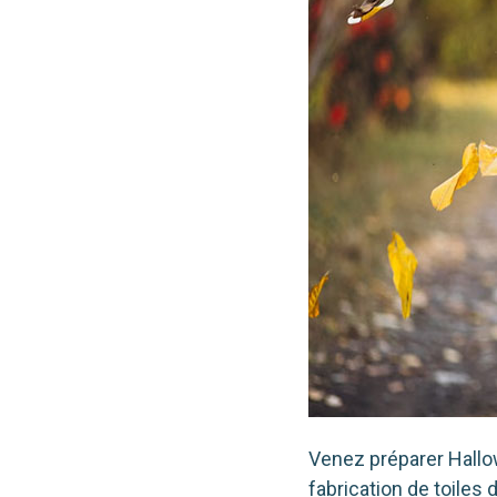
Venez pré­pa­rer Hallowe
fabri­ca­tion de toiles