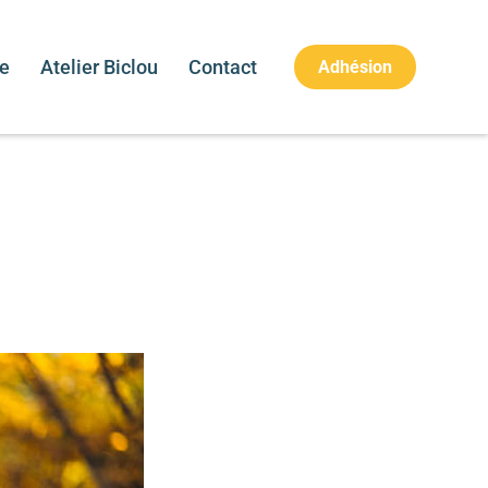
re
Atelier Biclou
Contact
Adhésion